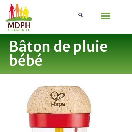
Bâton de pluie
bébé