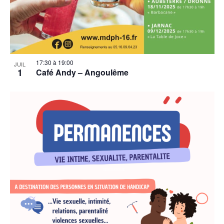
17:30
à
19:00
JUIL
1
Café Andy – Angoulême