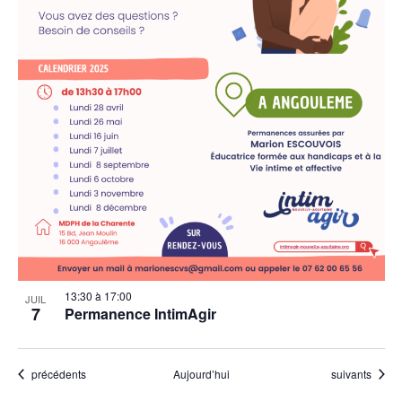
13:30
à
17:00
JUIL
7
Permanence IntimAgir
Évènements
Évènements
précédents
Aujourd’hui
suivants