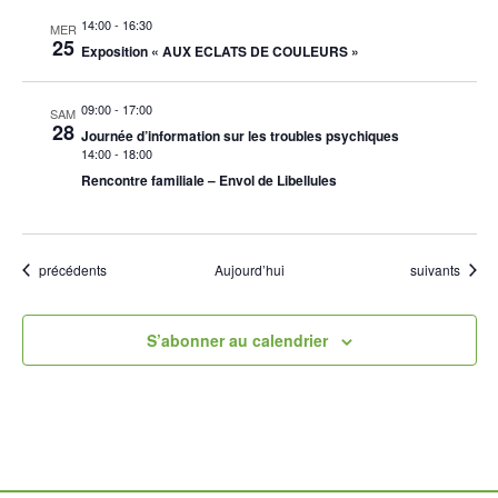
14:00
-
16:30
MER
25
Exposition « AUX ECLATS DE COULEURS »
09:00
-
17:00
SAM
28
Journée d’information sur les troubles psychiques
14:00
-
18:00
Rencontre familiale – Envol de Libellules
Évènements
Évènements
précédents
Aujourd’hui
suivants
S’abonner au calendrier