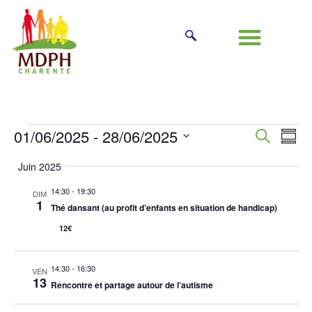
Rech
Na
01/06/2025
 - 
28/06/2025
Recherche
Résu
Sélectionnez
de
et
la
Juin 2025
date
vu
navig
14:30
-
19:30
DIM
Év
1
Thé dansant (au profit d’enfants en situation de handicap)
de
12€
vues
Évèn
14:30
-
16:30
VEN
13
Rencontre et partage autour de l’autisme