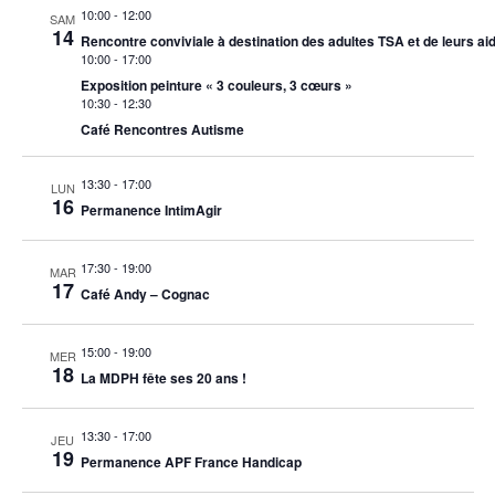
10:00
-
12:00
SAM
14
Rencontre conviviale à destination des adultes TSA et de leurs ai
10:00
-
17:00
Exposition peinture « 3 couleurs, 3 cœurs »
10:30
-
12:30
Café Rencontres Autisme
13:30
-
17:00
LUN
16
Permanence IntimAgir
17:30
-
19:00
MAR
17
Café Andy – Cognac
15:00
-
19:00
MER
18
La MDPH fête ses 20 ans !
13:30
-
17:00
JEU
19
Permanence APF France Handicap