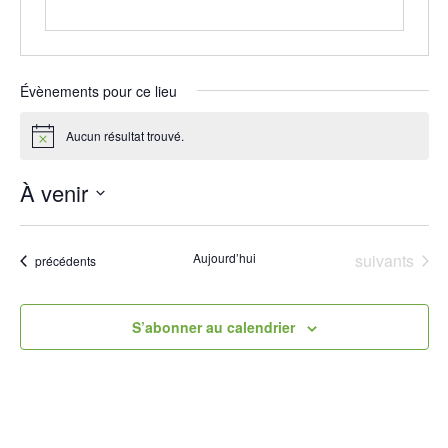
Évènements pour ce lieu
Aucun résultat trouvé.
Notice
À venir
Sélectionnez
une
date.
Évènements
Aujourd’hui
suivants
Évènements
précédents
S’abonner au calendrier