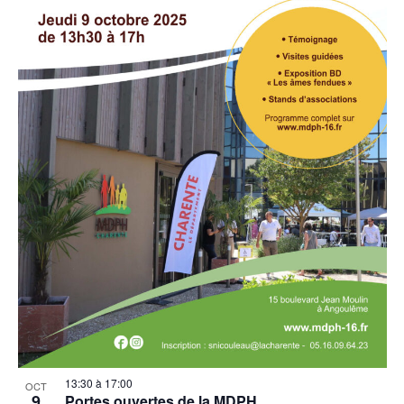
13:30
à
17:00
OCT
9
Portes ouvertes de la MDPH