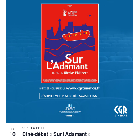
20:00
à
22:00
OCT
10
Ciné-débat « Sur l’Adamant »