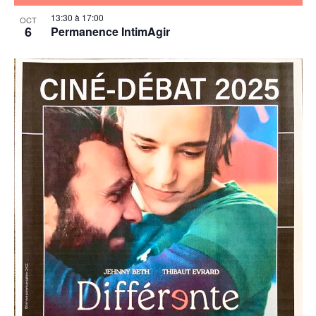
13:30
à
17:00
OCT
6
Permanence IntimAgir